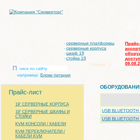
Дист
серверные платформы
Прайс
-
серверные корпуса
ассор
-
шкаф 19
обору
-
стойка 19
доступ
-
08.08.
Главная
|
О компании
П
например:
Блоки питания
ОБОРУДОВАНИЕ
Прайс-лист
19” СЕРВЕРНЫЕ КОРПУСА
USB BLUETOOTH 
19” СЕРВЕРНЫЕ ШКАФЫ И
СТОЙКИ
USB BLUETOOTH 
KVM КОНСОЛИ / КАБЕЛИ
KVM ПЕРЕКЛЮЧАТЕЛИ /
КАБЕЛИ KVM