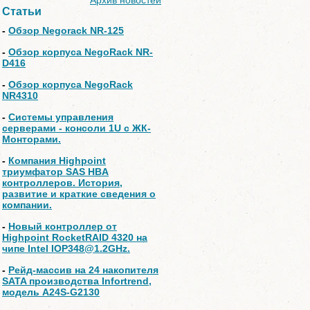
Архив новостей
Статьи
-
Обзор Negorack NR-125
-
Обзор корпуса NegoRack NR-
D416
-
Обзор корпуса NegoRack
NR4310
-
Системы управления
серверами - консоли 1U с ЖК-
Монторами.
-
Компания Highpoint
триумфатор SAS HBA
контроллеров. История,
развитие и краткие сведения о
компании.
-
Новый контроллер от
Highpoint RocketRAID 4320 на
чипе Intel IOP348@1.2GHz.
-
Рейд-массив на 24 накопителя
SATA производства Infortrend,
модель A24S-G2130