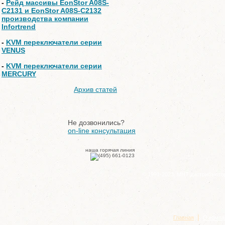
-
Рейд массивы EonStor A08S-
C2131 и EonStor A08S-C2132
производства компании
Infortrend
-
KVM переключатели серии
VENUS
-
KVM переключатели серии
MERCURY
Архив статей
Не дозвонились?
on-line консультация
наша горячая линия
© 1991-2023, МНТ дистрибъюто
|
Главная
О компа