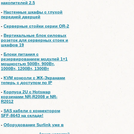
накопителей 2.5
-
Настенные шкафы с глухой
передней дверцей
-
Серверные стойки серии OR-2
-
Вертикальные блок силовых
розеток для серверных стоек и
шкафов 19
-
Блоки питания с
резервированием модулей 1+1
мощностью 500Вт, 900Вт,
1000Вт, 1200Вт, 1300Вт
-
KVM консоли с ЖК-Экранами
теперь с доступом по IP
-
Корпуса 2U с Hotswap
корзинами NR-R2008 и NR-
R2012
-
SAS кабели с коннектором
SFF-8643 на складе!
-
Оборудование Surlink уже в