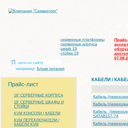
Дист
серверные платформы
Прайс
-
серверные корпуса
ассор
-
шкаф 19
обору
-
стойка 19
доступ
-
07.08.
П
например:
Блоки питания
КАБЕЛИ / КАБЕ
Прайс-лист
19” СЕРВЕРНЫЕ КОРПУСА
Кабель (переходн
19” СЕРВЕРНЫЕ ШКАФЫ И
Кабель (переходн
СТОЙКИ
Кабель (перехо
KVM КОНСОЛИ / КАБЕЛИ
SATAB157-74
KVM ПЕРЕКЛЮЧАТЕЛИ /
Кабель (переходн
КАБЕЛИ KVM