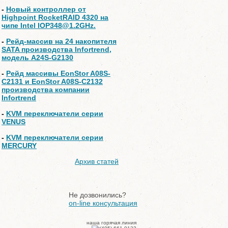
-
Новый контроллер от
Highpoint RocketRAID 4320 на
чипе Intel IOP348@1.2GHz.
-
Рейд-массив на 24 накопителя
SATA производства Infortrend,
модель A24S-G2130
-
Рейд массивы EonStor A08S-
C2131 и EonStor A08S-C2132
производства компании
Infortrend
-
KVM переключатели серии
VENUS
-
KVM переключатели серии
MERCURY
Архив статей
Не дозвонились?
on-line консультация
наша горячая линия