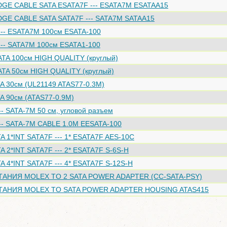
DGE CABLE SATA ESATA7F --- ESATA7M ESATAA15
DGE CABLE SATA SATA7F --- SATA7M SATAA15
--- ESATA7M 100см ESATA-100
-- SATA7M 100см ESATA1-100
TA 100см HIGH QUALITY (круглый)
TA 50см HIGH QUALITY (круглый)
TA 30см (UL21149 ATAS77-0.3M)
TA 90см (ATAS77-0.9M)
-- SATA-7M 50 см, угловой разъем
-- SATA-7M CABLE 1.0M EESATA-100
1*INT SATA7F --- 1* ESATA7F AES-10C
2*INT SATA7F --- 2* ESATA7F S-6S-H
4*INT SATA7F --- 4* ESATA7F S-12S-H
АНИЯ MOLEX TO 2 SATA POWER ADAPTER (CC-SATA-PSY)
АНИЯ MOLEX TO SATA POWER ADAPTER HOUSING ATAS415