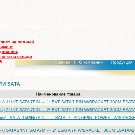
рибуция серверного оборудования
-лист на полный
тимент
дования,
ного на складе
26
Главная
|
О компании
|
Продукция
ЛИ SATA
Наименование товара
ик) 1* INT SATA 7PIN --- 1* EXT SATA 7 PIN W/BRACKET 30CM ESAT
ик) 2* INT SATA 7PIN --- 2* EXT SATA 7 PIN W/BRACKET 30CM ESAT
дник) SATA 15PIN/7PIN --- SATA 7 PIN+4PIN POWER W/BRAC
ик) SATA 2*INT SATA7M --- 2* ESATA 7F W/BRACKET 30CM ESATAA2