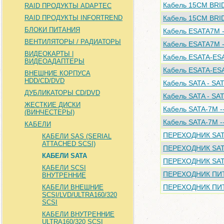
Кабель 15CM BRI
RAID ПРОДУКТЫ ADAPTEC
RAID ПРОДУКТЫ INFORTREND
Кабель 15CM BRI
БЛОКИ ПИТАНИЯ
Кабель ESATA7M 
ВЕНТИЛЯТОРЫ / РАДИАТОРЫ
Кабель ESATA7M -
ВИДЕОКАРТЫ |
Кабель ESATA-ESA
ВИДЕОАДАПТЕРЫ
Кабель ESATA-ESA
ВНЕШНИЕ КОРПУСА
HDD/CD/DVD
Кабель SATA - SA
ДУБЛИКАТОРЫ CD/DVD
Кабель SATA - SA
ЖЕСТКИЕ ДИСКИ
Кабель SATA-7M -
(ВИНЧЕСТЕРЫ)
Кабель SATA-7M -
КАБЕЛИ
ПЕРЕХОДНИК SATA 
КАБЕЛИ SAS (SERIAL
ATTACHED SCSI)
ПЕРЕХОДНИК SATA 
КАБЕЛИ SATA
ПЕРЕХОДНИК SATA 
КАБЕЛИ SCSI
ПЕРЕХОДНИК ПИТ
ВНУТРЕННИЕ
ПЕРЕХОДНИК ПИТ
КАБЕЛИ ВНЕШНИЕ
SCSI/LVD/ULTRA160/320
SCSI
КАБЕЛИ ВНУТРЕННИЕ
ULTRA160/320 SCSI