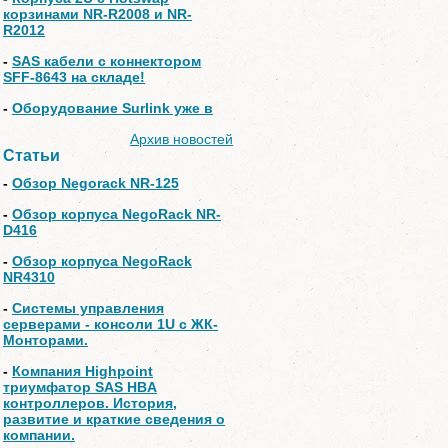
корзинами NR-R2008 и NR-
R2012
-
SAS кабели с коннектором
SFF-8643 на складе!
-
Оборудование Surlink уже в
Архив новостей
Статьи
-
Обзор Negorack NR-125
-
Обзор корпуса NegoRack NR-
D416
-
Обзор корпуса NegoRack
NR4310
-
Системы управления
серверами - консоли 1U с ЖК-
Монторами.
-
Компания Highpoint
триумфатор SAS HBA
контроллеров. История,
развитие и краткие сведения о
компании.