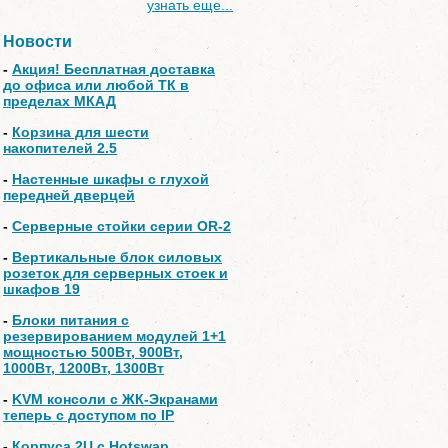
узнать еще...
Новости
-
Акция! Бесплатная доставка
до офиса или любой ТК в
пределах МКАД
-
Корзина для шести
накопителей 2.5
-
Настенные шкафы с глухой
передней дверцей
-
Серверные стойки серии OR-2
-
Вертикальные блок силовых
розеток для серверных стоек и
шкафов 19
-
Блоки питания с
резервированием модулей 1+1
мощностью 500Вт, 900Вт,
1000Вт, 1200Вт, 1300Вт
-
KVM консоли с ЖК-Экранами
теперь с доступом по IP
-
Корпуса 2U с Hotswap