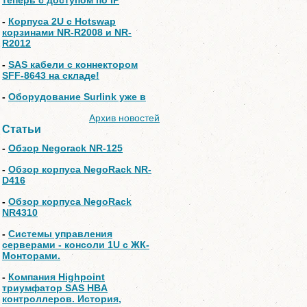
теперь с доступом по IP
-
Корпуса 2U с Hotswap
корзинами NR-R2008 и NR-
R2012
-
SAS кабели с коннектором
SFF-8643 на складе!
-
Оборудование Surlink уже в
Архив новостей
Статьи
-
Обзор Negorack NR-125
-
Обзор корпуса NegoRack NR-
D416
-
Обзор корпуса NegoRack
NR4310
-
Системы управления
серверами - консоли 1U с ЖК-
Монторами.
-
Компания Highpoint
триумфатор SAS HBA
контроллеров. История,