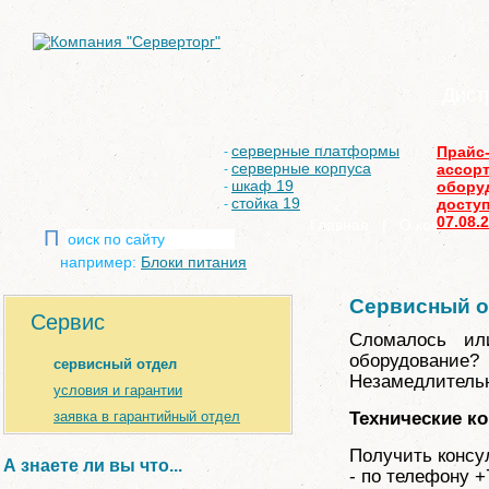
Дист
серверные платформы
Прайс
-
серверные корпуса
ассор
-
шкаф 19
обору
-
стойка 19
доступ
-
07.08.
Главная
|
О компании
П
например:
Блоки питания
Сервисный о
Сервис
Сломалось или
оборудование?
сервисный отдел
Незамедлительн
условия и гарантии
заявка в гарантийный отдел
Технические к
Получить консу
А знаете ли вы что...
- по телефону +