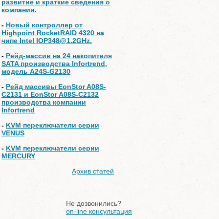
развитие и краткие сведения о
компании.
-
Новый контроллер от
Highpoint RocketRAID 4320 на
чипе Intel IOP348@1.2GHz.
-
Рейд-массив на 24 накопителя
SATA производства Infortrend,
модель A24S-G2130
-
Рейд массивы EonStor A08S-
C2131 и EonStor A08S-C2132
производства компании
Infortrend
-
KVM переключатели серии
VENUS
-
KVM переключатели серии
MERCURY
Архив статей
Не дозвонились?
on-line консультация