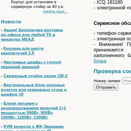
Корпус для установки в
- ICQ 181180
серверную стойку за 40 у.е.
- электронной п
узнать еще...
Новости
Сервисное обс
-
Акция! Бесплатная доставка
- телефон серви
до офиса или любой ТК в
- электронная п
пределах МКАД
- Внимание! П
-
Корзина для шести
принимаетс
накопителей 2.5
заполненного 
бланк
-
Настенные шкафы с глухой
передней дверцей
Проверка со
-
Серверные стойки серии OR-2
Номер заявки:
-
Вертикальные блок силовых
розеток для серверных стоек и
шкафов 19
-
Блоки питания с
резервированием модулей 1+1
мощностью 500Вт, 900Вт,
1000Вт, 1200Вт, 1300Вт
-
KVM консоли с ЖК-Экранами